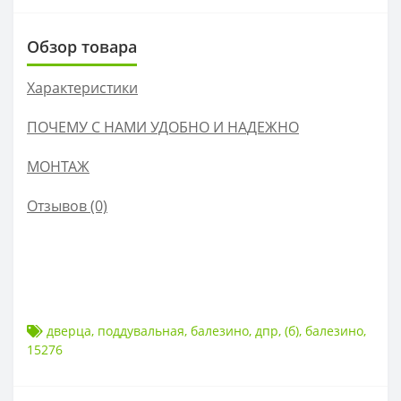
Обзор товара
Характеристики
ПОЧЕМУ С НАМИ УДОБНО И НАДЕЖНО
МОНТАЖ
Отзывов (0)
Габариты (ВхШ), мм: 130х90
Вес, кг: 1,6
дверца
,
поддувальная
,
балезино
,
дпр
,
(б)
,
балезино
,
15276