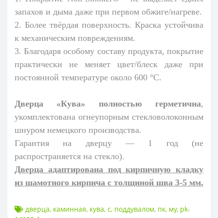
запахов и дыма даже при первом обжиге/нагреве.
2. Более твёрдая поверхность. Краска устойчива
к механическим повреждениям.
3. Благодаря особому составу продукта, покрытие
практически не меняет цвет/блеск даже при
постоянной температуре около 600 °C.
Дверца «Кува» полностью герметична
,
укомплектована огнеупорным стекловолоконным
шнуром немецкого производства.
Гарантия на дверцу — 1 год (не
распространяется на стекло).
Дверца адаптирована под кирпичную кладку
из шамотного кирпича с толщиной шва 3-5 мм.
дверца
,
каминная
,
кува
,
с
,
поддувалом
,
пк
,
му
,
pk-