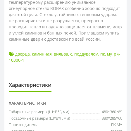
температурному расширению уникальное
огнеупорное стекло ROBAX особенно хорошо подходит
для этой цели. Стекло устойчиво к тепловым ударам,
не расширяется и не разрушается, прекрасно
проводит тепло и надежно защищает от пламени, искр
и углей каминов и банных печей. Приглашаем купить
каминные двери с доставкой по всей России.
дверца
,
каминная
,
вильва
,
с
,
поддувалом
,
пк
,
му
,
pk-
10300-1
Характеристики
ХАРАКТЕРИСТИКИ
Габаритные размеры (Ш*В*Г, мм)
480*360*85
Посадочные размеры (Ш*В*Г, мм)
380*285*60
Производитель
ПК МУ