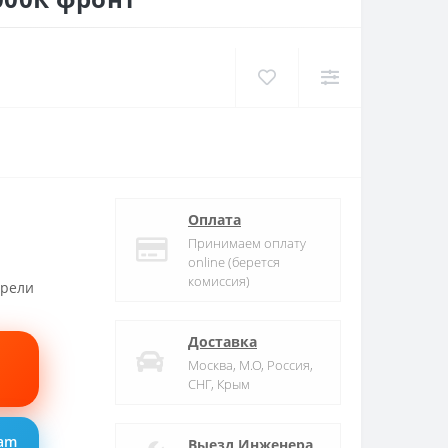
Оплата
Принимаем оплату
online (берется
комиссия)
трели
Доставка
Москва, М.О, Россия,
СНГ, Крым
ram
Выезд Инженера