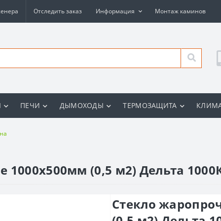
женера
Отследить заказ
Информация
Монтаж каминов
Ы
ПЕЧИ
ДЫМОХОДЫ
ТЕРМОЗАЩИТА
КЛИМА
ина
 1000x500мм (0,5 м2) Дельта 1000
Стекло жаропро
(0,5 м2) Дельта 