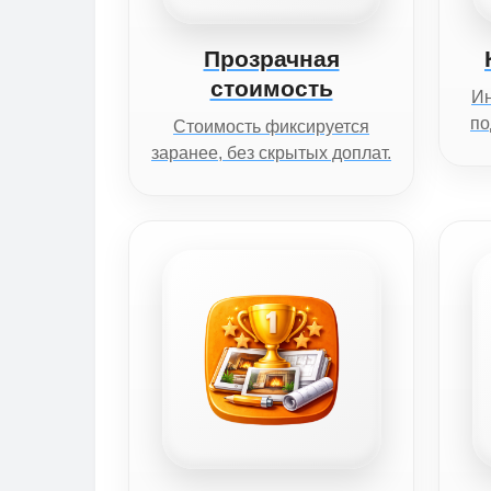
Прозрачная
стоимость
И
по
Стоимость фиксируется
заранее, без скрытых доплат.