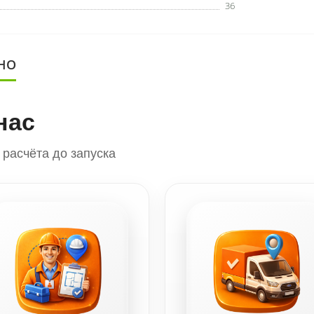
36
НО
нас
расчёта до запуска