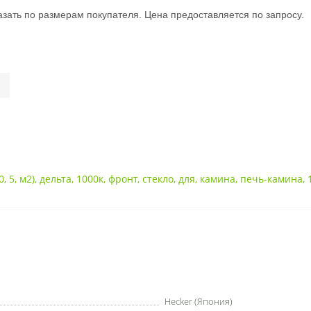
зать по размерам покупателя. Цена предоставляется по запросу.
0
,
5
,
м2)
,
дельта
,
1000к
,
фронт
,
стекло
,
для
,
камина
,
печь-камина
,
Hecker (Япония)