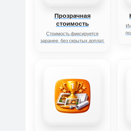
Прозрачная
стоимость
И
по
Стоимость фиксируется
заранее, без скрытых доплат.