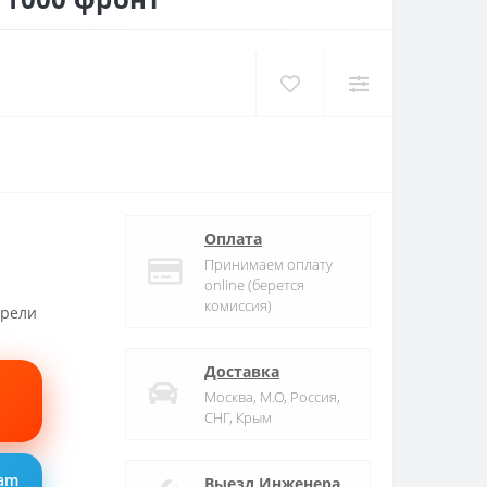
Оплата
Принимаем оплату
online (берется
комиссия)
трели
Доставка
Москва, М.О, Россия,
СНГ, Крым
ram
Выезд Инженера