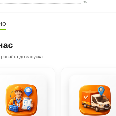
36
НО
нас
расчёта до запуска