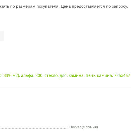
зать по размерам покупателя. Цена предоставляется по запросу.
0
,
339
,
м2)
,
альфа
,
800
,
стекло
,
для
,
камина
,
печь-камина
,
725x467
Hecker (Япония)