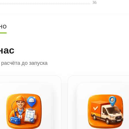
36
НО
нас
расчёта до запуска