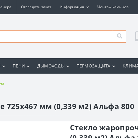
женера
Отследить заказ
Информация
Монтаж каминов
Ы
ПЕЧИ
ДЫМОХОДЫ
ТЕРМОЗАЩИТА
КЛИМА
ина
 725x467 мм (0,339 м2) Альфа 800
Стекло жаропроч
(0,339 м2) Альфа