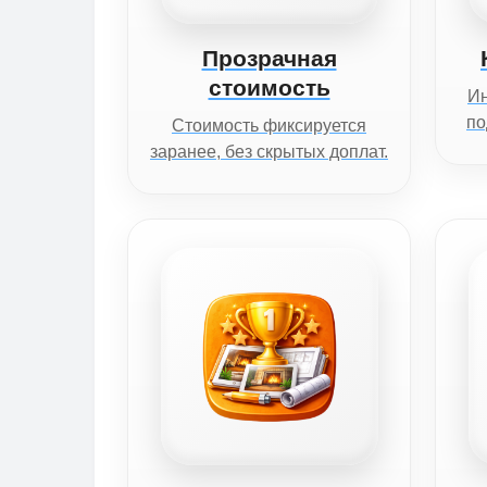
Прозрачная
стоимость
И
по
Стоимость фиксируется
заранее, без скрытых доплат.