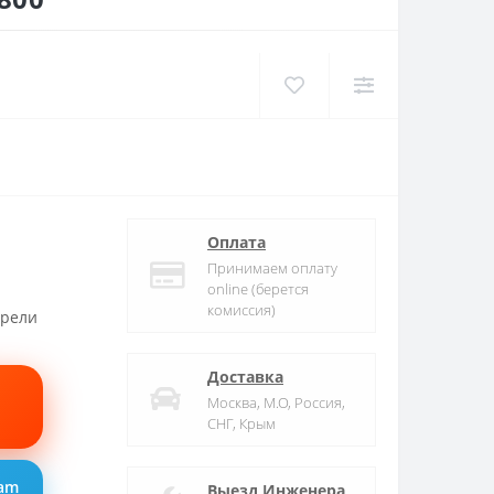
Оплата
Принимаем оплату
online (берется
комиссия)
трели
Доставка
Москва, М.О, Россия,
СНГ, Крым
ram
Выезд Инженера