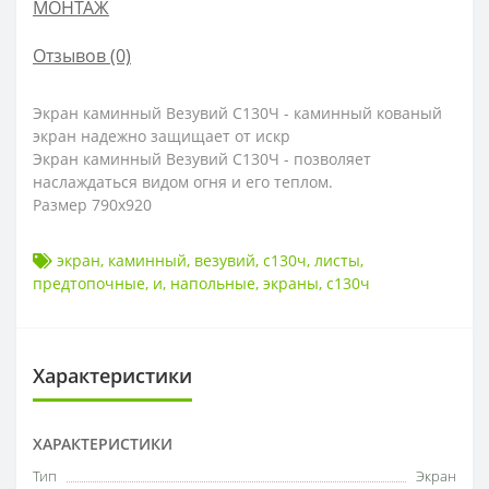
МОНТАЖ
Отзывов (0)
Экран каминный Везувий С130Ч -
каминный кованый
экран надежно защищает от искр
Экран каминный Везувий С130Ч -
позволяет
наслаждаться видом огня и его теплом.
Размер 790х920
экран
,
каминный
,
везувий
,
с130ч
,
листы
,
предтопочные
,
и
,
напольные
,
экраны
,
с130ч
Характеристики
ХАРАКТЕРИСТИКИ
Тип
Экран