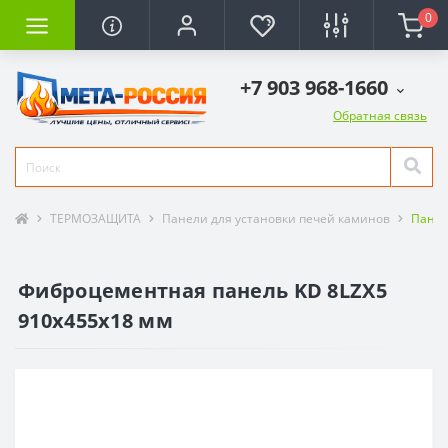
0
+7 903 968-1660
Обратная связь
ТЕРМОЗАЩИТА
Панели для установки печей каминов
Панел
Фиброцементная панель KD 8LZX5
910х455х18 мм