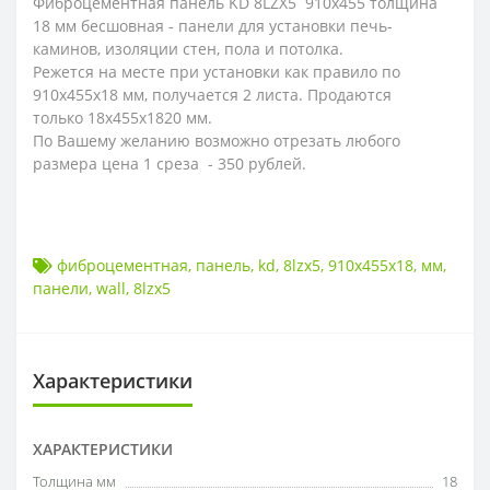
Фиброцементная панель KD 8LZX5 910х455 толщина
18 мм бесшовная - панели для установки печь-
каминов, изоляции стен, пола и потолка.
Режется на месте при установки как правило по
910х455х18 мм, получается 2 листа. Продаются
только
18х455х1820
мм.
По Вашему желанию возможно отрезать любого
размера цена 1 среза - 350 рублей.
фиброцементная
,
панель
,
kd
,
8lzx5
,
910х455х18
,
мм
,
панели
,
wall
,
8lzx5
Характеристики
ХАРАКТЕРИСТИКИ
Толщина мм
18