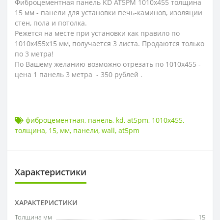
Фиброцементная панель KD AT5PM 1010х455 толщина
15 мм - панели для установки печь-каминов, изоляции
стен, пола и потолка.
Режется на месте при установки как правило по
1010х455х15 мм, получается 3 листа. Продаются только
по 3 метра!
По Вашему желанию возможно отрезать по 1010х455 -
цена 1 панель 3 метра - 350 рублей .
фиброцементная
,
панель
,
kd
,
at5pm
,
1010х455
,
толщина
,
15
,
мм
,
панели
,
wall
,
at5pm
Характеристики
ХАРАКТЕРИСТИКИ
Толщина мм
15