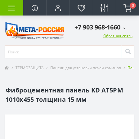
0
+7 903 968-1660
Обратная связь
ТЕРМОЗАЩИТА
Панели для установки печей каминов
Панел
Фиброцементная панель KD AT5PM
1010х455 толщина 15 мм