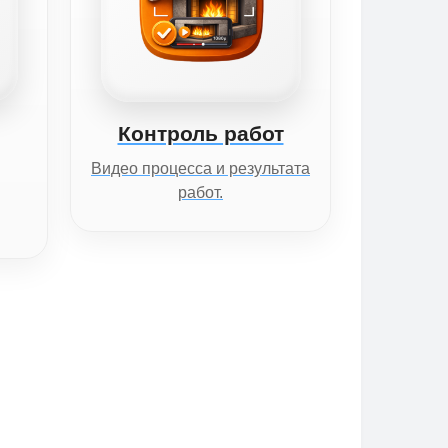
Контроль работ
Видео процесса и результата
работ.