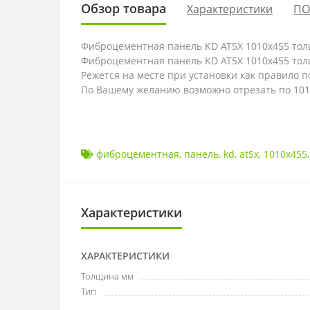
Обзор товара
Характеристики
ПО
Фиброцементная панель KD AT5X 1010х455 толщ
Фиброцементная панель KD AT5X 1010х455 толщ
Режется на месте при установки как правило п
По Вашему желанию возможно отрезать по 1010х
фиброцементная
,
панель
,
kd
,
at5x
,
1010х455
Характеристики
ХАРАКТЕРИСТИКИ
Толщина мм
Тип