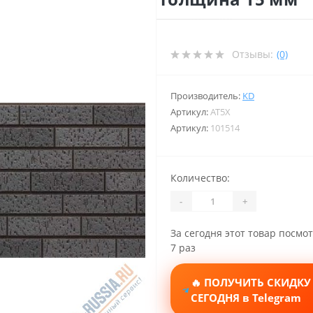
Отзывы:
(0)
Производитель:
KD
Артикул:
AT5X
Артикул:
101514
Количество:
-
+
За сегодня этот товар посмо
7 раз
🔥 ПОЛУЧИТЬ СКИДКУ
СЕГОДНЯ в Telegram