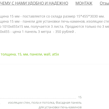
ЧЕМУ С НАМИ УДОБНО И НАДЕЖНО
МОНТАЖ
Отзы
ина 15 мм - поставляется со склада размер
15*455*3030 мм.
ина 15 мм - панели для установки печь-каминов, изоляции стен
о 1010х455х15 мм, получается 3 листа. Продаются только по 3 м
455 - цена 1 панель 3 метра - 350 рублей .
,
толщина
,
15
,
мм
,
панели
,
wall
,
at5x
15
изоляции стен
,
пола и потолка
,
Фасадная панель
для установки печь-каминов