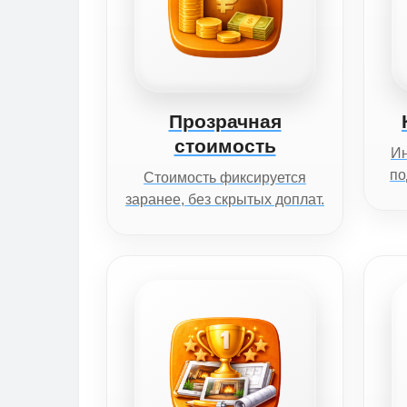
Прозрачная
стоимость
И
по
Стоимость фиксируется
заранее, без скрытых доплат.