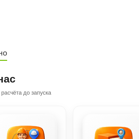
НО
нас
расчёта до запуска