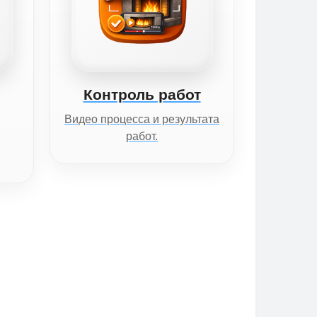
Контроль работ
Видео процесса и результата
работ.