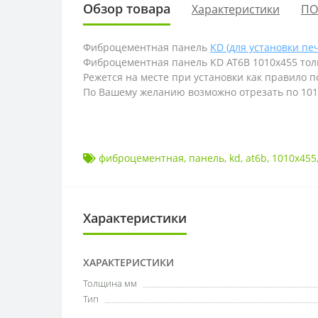
Обзор товара
Характеристики
ПО
Фиброцементная панель
KD (для установки пе
Фиброцементная панель KD AT6B 1010х455 толщ
Режется на месте при установки как правило п
По Вашему желанию возможно отрезать по 1010х
фиброцементная
,
панель
,
kd
,
at6b
,
1010х455
Характеристики
ХАРАКТЕРИСТИКИ
Толщина мм
Тип