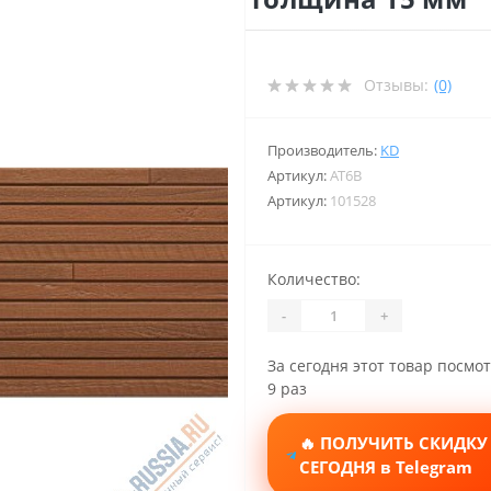
Отзывы:
(0)
Производитель:
KD
Артикул:
AT6B
Артикул:
101528
Количество:
-
+
За сегодня этот товар посмо
9 раз
🔥 ПОЛУЧИТЬ СКИДКУ
СЕГОДНЯ в Telegram