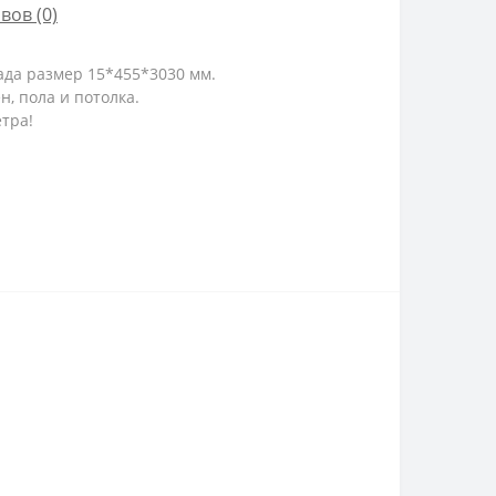
вов (0)
лада размер
15*455*3030 мм.
, пола и потолка.
етра!