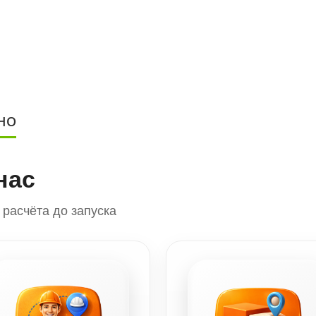
НО
нас
расчёта до запуска