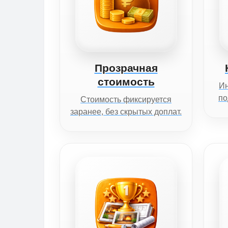
Прозрачная
стоимость
И
по
Стоимость фиксируется
заранее, без скрытых доплат.