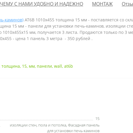
ЧЕМУ С НАМИ УДОБНО И НАДЕЖНО
МОНТАЖ
Отзы
чь-каминов)
AT6B 1010х455 толщина 15 мм - поставляется со ск
ина 15 мм - панели для установки печь-каминов, изоляции стен
о 1010х455х15 мм, получается 3 листа. Продаются только по 3 м
455 - цена 1 панель 3 метра - 350 рублей .
,
толщина
,
15
,
мм
,
панели
,
wall
,
at6b
15
изоляции стен
,
пола и потолка
,
Фасадная панель
для установки печь-каминов