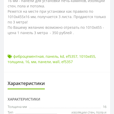
16 мм - панели для установки печь-каминов, изоляции
стен, пола и потолка.
Режется на месте при установки как правило по
1010х455х16 мм, получается 3 листа. Продаются только
по 3 метра!
По Вашему желанию возможно отрезать по 1010х455 -
цена 1 панель 3 метра - 350 рублей .
фиброцементная
,
панель
,
kd
,
ef5357
,
1010х455
,
толщина
,
16
,
мм
,
панели
,
wall
,
ef5357
Характеристики
ХАРАКТЕРИСТИКИ
Толщина мм
16
Тип
изоляции стен
,
пола и