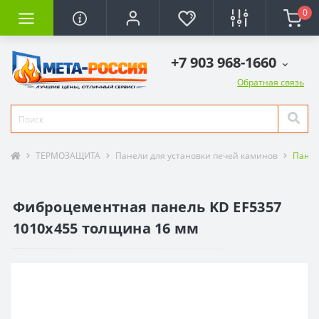
0
+7 903 968-1660
Обратная связь
ТЕРМОЗАЩИТА
Панели для установки печей каминов
Панел
Фиброцементная панель KD EF5357
1010х455 толщина 16 мм