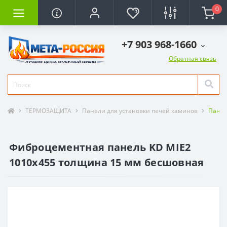
0
+7 903 968-1660
Обратная связь
ТЕРМОЗАЩИТА
Панели для установки печей каминов
Панел
Фиброцементная панель KD MIE2
1010х455 толщина 15 мм бесшовная