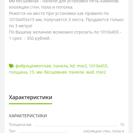
мм бесшовная - панели для установки печь-каминов,
изоляции стен, пола и потолка.
Режется на месте при установки как правило по
1010х455х15 мм, получается 3 листа. Продаются только
по 3 метра!
По Вашему желанию возможно отрезать по 1010х455 -
1 срез - 350 рублей .
фиброцементная
,
панель
,
kd
,
mie2
,
1010х455
,
толщина
,
15
,
мм
,
бесшовная
,
панели
,
wall
,
mie2
Характеристики
ХАРАКТЕРИСТИКИ
Толщина мм
15
Тип
изоляции стен
,
пола и