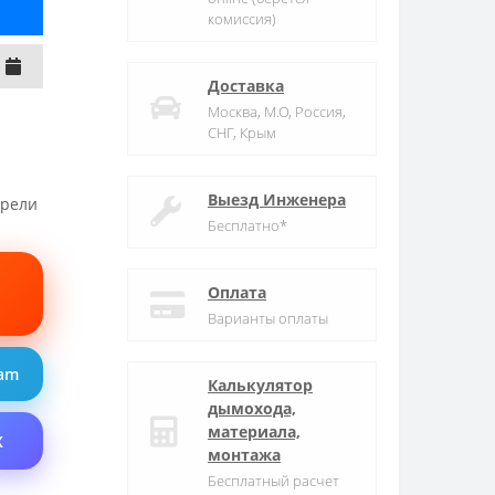
комиссия)
Доставка
Москва, М.О, Россия,
СНГ, Крым
Выезд Инженера
трели
Бесплатно*
Оплата
Варианты оплаты
ram
Калькулятор
дымохода,
материала,
X
монтажа
Бесплатный расчет