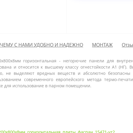
ЧЕМУ С НАМИ УДОБНО И НАДЕЖНО
МОНТАЖ
Отзы
0х800х8мм горизонтальная -
н
егорючие панели для внутрен
вана и относится к высшему классу огнестойкости А1 (НГ).
ю, не выделяют вредных веществ и абсолютно безопасны д
ьзованием современного европейского метода термо-печати
же для использование в парном помещении.
200х800х8мм
,
горизонтальная
,
плиты
,
фаспан
,
15471-vz2