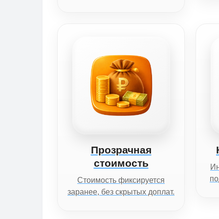
Прозрачная
стоимость
И
по
Стоимость фиксируется
заранее, без скрытых доплат.