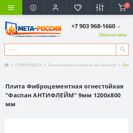
0
+7 903 968-1660
Обратная связь
ТЕРМОЗАЩИТА
Панели для установки печей каминов
Плит
Плита Фиброцементная огнестойкая
"Фаспан АНТИФЛЕЙМ" 9мм 1200х800
мм