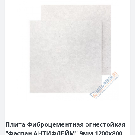
Плита Фиброцементная огнестойкая
"Фаспан АНТИФЛЕЙМ" 9мм 1200х800