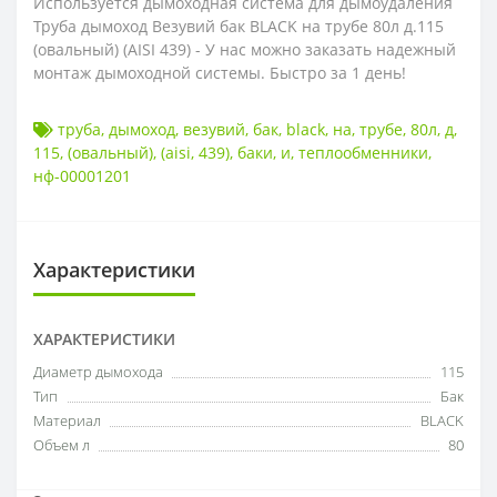
Используется дымоходная система для дымоудаления
Труба дымоход Везувий бак BLACK на трубе 80л д.115
(овальный) (AISI 439) - У нас можно заказать надежный
монтаж дымоходной системы. Быстро за 1 день!
труба
,
дымоход
,
везувий
,
бак
,
black
,
на
,
трубе
,
80л
,
д
,
115
,
(овальный)
,
(aisi
,
439)
,
баки
,
и
,
теплообменники
,
нф-00001201
Характеристики
ХАРАКТЕРИСТИКИ
Диаметр дымохода
115
Тип
Бак
Материал
BLACK
Объем л
80