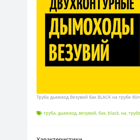
Труба дымоход Везувий бак BLACK на трубе 80л 
труба
,
дымоход
,
везувий
,
бак
,
black
,
на
,
труб
Характеристики