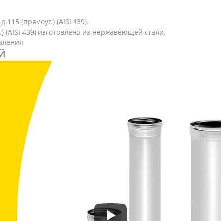
.115 (прямоуг.) (AISI 439).
.) (AISI 439) изготовлено из нержавеющей стали.
аления
Й