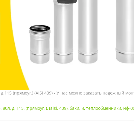
д.115 (прямоуг.) (AISI 439) - У нас можно заказать надежный м
е
,
80л
,
д
,
115
,
(прямоуг
,
)
,
(aisi
,
439)
,
баки
,
и
,
теплообменники
,
нф-0