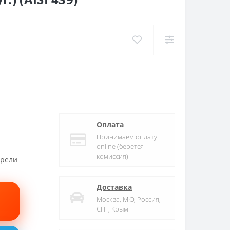
Оплата
Принимаем оплату
online (берется
комиссия)
трели
Доставка
Москва, М.О, Россия,
СНГ, Крым