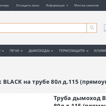
женера
Отследить заказ
Информация
Монтаж каминов
Ы
ПЕЧИ
ДЫМОХОДЫ
ТЕРМОЗАЩИТА
КЛИМА
LACK на трубе 80л д.115 (прямоуг.)
Труба дымоход В
80л д.115 (прямоуг