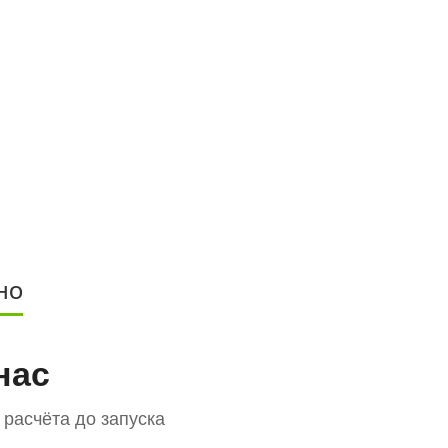
НО
нас
расчёта до запуска