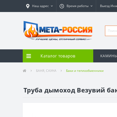
Наш адрес
Время работы
Выезд Ин
Каталог товаров
КАМИН
БАНЯ, САУНА
Баки и теплообменники
Труба дымоход Везувий бак B