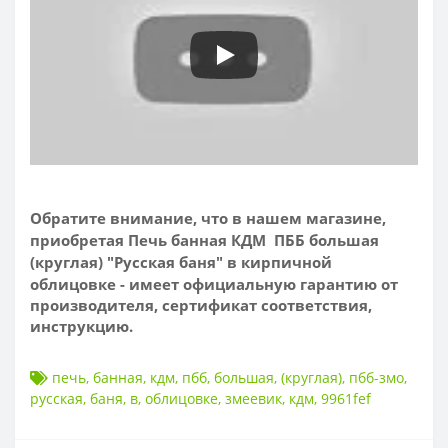
Обратите внимание, что в нашем магазине,
приобретая Печь банная КДМ ПББ большая
(круглая) "Русская баня" в кирпичной
облицовке - имеет
официальную гарантию от
производителя, сертификат соответствия,
инструкцию.
печь
,
банная
,
кдм
,
пбб
,
большая
,
(круглая)
,
пбб-змо
,
русская
,
баня
,
в
,
облицовке
,
змеевик
,
кдм
,
9961fef