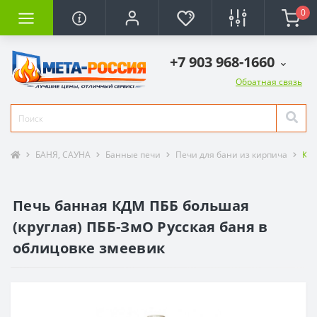
0
+7 903 968-1660
Обратная связь
БАНЯ, САУНА
Банные печи
Печи для бани из кирпича
КД
Печь банная КДМ ПББ большая
(круглая) ПББ-ЗмО Русская баня в
облицовке змеевик