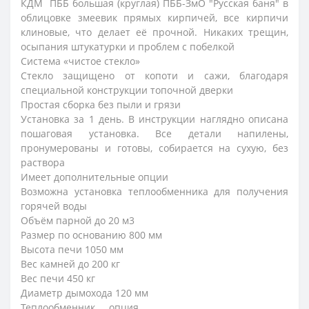
КДМ ПББ большая (круглая) ПББ-ЗмО "Русская баня" в
облицовке змеевик прямых кирпичей, все кирпичи
клиновые, что делает её прочной. Никаких трещин,
осыпания штукатурки и проблем с побелкой
Система «чистое стекло»
Стекло защищено от копоти и сажи, благодаря
специальной конструкции топочной дверки
Простая сборка без пыли и грязи
Установка за 1 день. В инструкции наглядно описана
пошаговая установка. Все детали напилены,
пронумерованы и готовы, собирается на сухую, без
раствора
Имеет дополнительные опции
Возможна установка теплообменника для получения
горячей воды
Объём парной
до 20 м3
Размер по основанию
800 мм
Высота печи
1050 мм
Вес камней
до 200 кг
Вес печи
450 кг
Диаметр дымохода
120 мм
Теплообменник
опция