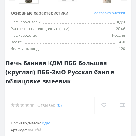
Основные характеристики
Все характеристики
Производитель:
КДМ
Рассчитан на площадь до (кв.м):
20 м²
Производство:
Россия
Вес кг:
450
Диам. дымохода:
120
Печь банная КДМ ПББ большая
(круглая) ПББ-ЗмО Русская баня в
облицовке змеевик
Отзывы:
(0)
Производитель:
КДМ
Артикул:
9961fef