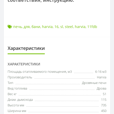
соответствия, инструкцию.
печь
,
для
,
бани
,
harvia
,
16
,
sl
,
steel
,
harvia
,
11fdb
Характеристики
ХАРАКТЕРИСТИКИ
Площадь отапливаемого помещения, м3
6-16 м3
Производитель
Harvia
Тип
Дровяные печи
Вид топлива
Дрова
Вес кг
51
Диам. дымохода
115
Высота мм
735
Ширина мм
450