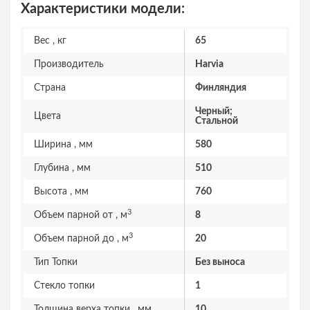
Характеристики модели:
Вес , кг
65
Производитель
Harvia
Страна
Финляндия
Черный;
Цвета
Стальной
Ширина , мм
580
Глубина , мм
510
Высота , мм
760
3
Объем парной от , м
8
3
Объем парной до , м
20
Тип Топки
Без выноса
Стекло топки
1
Толщина верха топки , мм
10