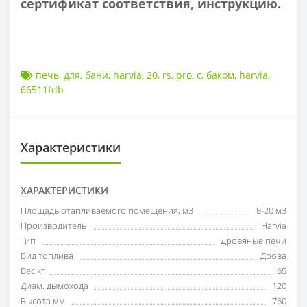
сертификат соответствия, инструкцию.
печь
,
для
,
бани
,
harvia
,
20
,
rs
,
pro
,
с
,
баком
,
harvia
,
66511fdb
Характеристики
ХАРАКТЕРИСТИКИ
Площадь отапливаемого помещения, м3
8-20 м3
Производитель
Harvia
Тип
Дровяные печи
Вид топлива
Дрова
Вес кг
65
Диам. дымохода
120
Высота мм
760