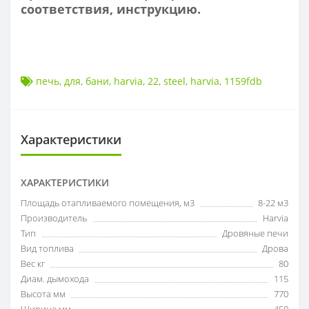
соответствия, инструкцию.
печь
,
для
,
бани
,
harvia
,
22
,
steel
,
harvia
,
1159fdb
Характеристики
ХАРАКТЕРИСТИКИ
Площадь отапливаемого помещения, м3
8-22 м3
Производитель
Harvia
Тип
Дровяные печи
Вид топлива
Дрова
Вес кг
80
Диам. дымохода
115
Высота мм
770