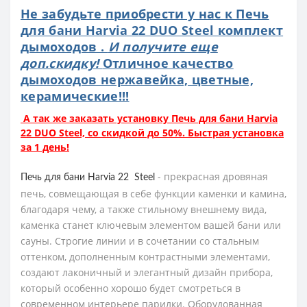
Не забудьте приобрести у нас к Печь
для бани Harvia 22 DUO Steel комплект
дымоходов .
И получите еще
доп.скидку!
Отличное качество
дымоходов нержавейка, цветные,
керамические!!!
А так же заказать установку Печь для бани Harvia
22 DUO Steel, со скидкой до 50%. Быстрая установка
за 1 день!
- прекрасная дровяная
Печь для бани Harvia 22 Steel
печь, совмещающая в себе функции каменки и камина,
благодаря чему, а также стильному внешнему вида,
каменка станет ключевым элементом вашей бани или
сауны. Строгие линии и в сочетании со стальным
оттенком, дополненным контрастными элементами,
создают лаконичный и элегантный дизайн прибора,
который особенно хорошо будет смотреться в
современном интерьере парилки. Оборудованная