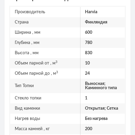
Производитель
Harvia
Страна
Финляндия
Ширина , мм
600
Глубина , мм
780
Высота , мм
830
3
Объем парной от , м
10
3
Объем парной до , м
24
Выносная;
Тип Топки
Каминного типа
Стекло топки
1
Вид каменки
Открытая; Сетка
Нагрев воды
Без нагрева
Масса камней , кг
200