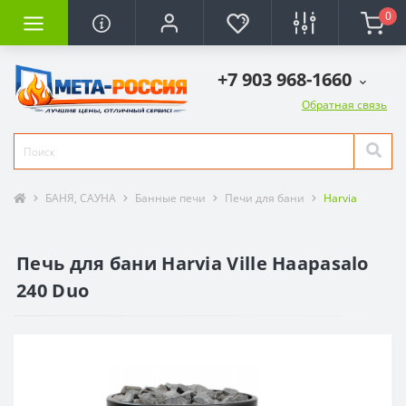
0
+7 903 968-1660
Обратная связь
БАНЯ, САУНА
Банные печи
Печи для бани
Harvia
Печь для бани Harvia Ville Haapasalo
240 Duo