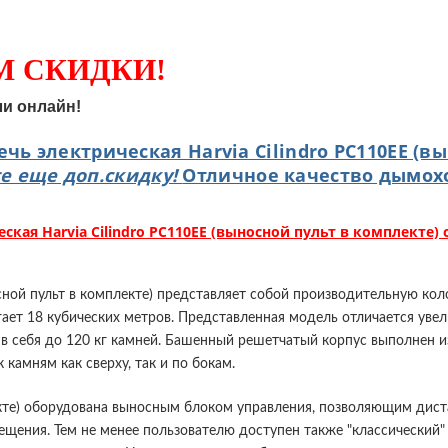
М СКИДКИ!
ли онлайн!
ечь электрическая Harvia Cilindro PC110EE (в
е еще доп.скидку!
Отличное качество дымох
ская Harvia Cilindro PC110EE (выносной пульт в комплекте) 
носной пульт в комплекте) представляет собой производительную к
гает 18 кубических метров. Представленная модель отличается уве
 в себя до 120 кг камней. Башенный решетчатый корпус выполнен 
камням как сверху, так и по бокам.
плекте) оборудована выносным блоком управления, позволяющим ди
ещения. Тем не менее пользователю доступен также "классический"