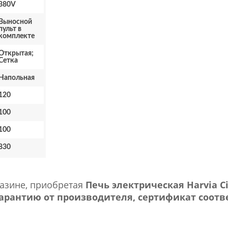
380V
Выносной
пульт в
комплекте
Открытая;
Сетка
Напольная
120
100
100
830
газине, приобретая
Печь электрическая Harvia Ci
рантию от производителя, сертификат соотве