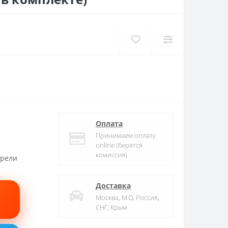
Оплата
Принимаем оплату
online (берется
комиссия)
трели
Доставка
Москва, М.О, Россия,
СНГ, Крым