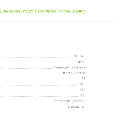
e
,
(выносной
,
пульт
,
в
,
комплекте)
,
harvia
,
3259fdb
9-18 м3
Harvia
Печь электрическая
Электричество
17
1070
365
365
нержавеющая сталь
напольная