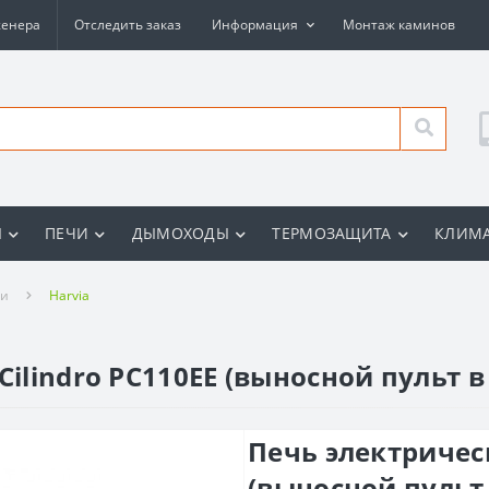
женера
Отследить заказ
Информация
Монтаж каминов
Ы
ПЕЧИ
ДЫМОХОДЫ
ТЕРМОЗАЩИТА
КЛИМА
ни
Harvia
Cilindro PC110EE (выносной пульт 
Печь электрическ
(выносной пульт