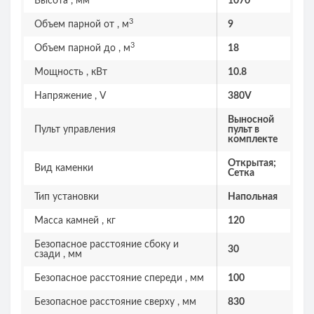
Высота , мм
1070
3
Объем парной от , м
9
3
Объем парной до , м
18
Мощность , кВт
10.8
Напряжение , V
380V
Выносной
Пульт управления
пульт в
комплекте
Открытая;
Вид каменки
Сетка
Тип установки
Напольная
Масса камней , кг
120
Безопасное расстояние сбоку и
30
сзади , мм
Безопасное расстояние спереди , мм
100
Безопасное расстояние сверху , мм
830