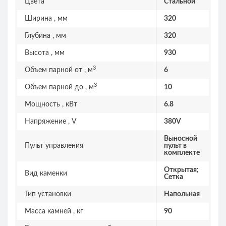
Цвета
Стальной
Ширина , мм
320
Глубина , мм
320
Высота , мм
930
3
Объем парной от , м
6
3
Объем парной до , м
10
Мощность , кВт
6.8
Напряжение , V
380V
Выносной
Пульт управления
пульт в
комплекте
Открытая;
Вид каменки
Сетка
Тип установки
Напольная
Масса камней , кг
90