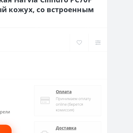
ый кожух, со встроенным
Оплата
Принимаем оплату
online (берется
комиссия)
трели
Доставка