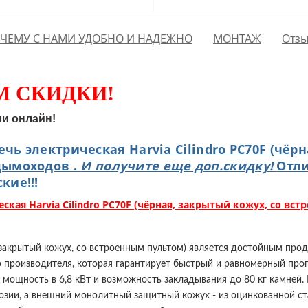
ЧЕМУ С НАМИ УДОБНО И НАДЕЖНО
МОНТАЖ
Отзы
М СКИДКИ!
ли онлайн!
ечь электрическая Harvia Cilindro PC70F (чёр
дымоходов .
И получите еще доп.скидку!
Отл
кие!!!
ская Harvia Cilindro PC70F (чёрная, закрытый кожух, со вс
ая, закрытый кожух, со встроенным пультом) является достойным п
го производителя, которая гарантирует быстрый и равномерный про
 мощность в 6,8 кВт и возможность закладывания до 80 кг камней.
озии, а внешний монолитный защитный кожух - из оцинкованной ст