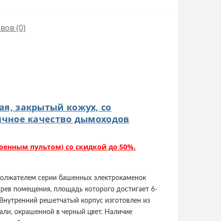
вов (0)
ная, закрытый кожух, со
ичное качество дымоходов
троенным пультом) со скидкой до 50%.
родолжателем серии башенных электрокаменок
грев помещения, площадь которого достигает 6-
 Внутренний решетчатый корпус изготовлен из
али, окрашенной в черный цвет. Наличие