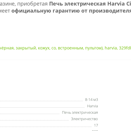
газине, приобретая
Печь электрическая Harvia Ci
имеет
официальную гарантию от производителя,
чёрная
,
закрытый
,
кожух
,
со
,
встроенным
,
пультом)
,
harvia
,
329fd
8-14 м3
Harvia
Печь электрическая
Электричество
17