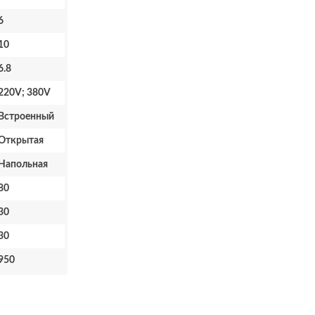
6
10
6.8
220V; 380V
Встроенный
Открытая
Напольная
80
30
30
950