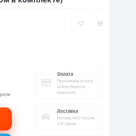
Оплата
Принимаем оплату
online (берется
комиссия)
трели
Доставка
Москва, М.О, Россия,
СНГ, Крым