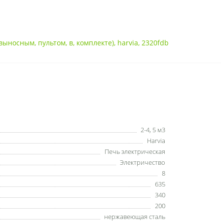
выносным
,
пультом
,
в
,
комплекте)
,
harvia
,
2320fdb
2-4
,
5 м3
Harvia
Печь электрическая
Электричество
8
635
340
200
нержавеющая сталь