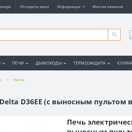
женера
Отследить заказ
Информация
Монтаж каминов
Ы
ПЕЧИ
ДЫМОХОДЫ
ТЕРМОЗАЩИТА
КЛИМА
ни
Harvia
Delta D36EE (с выносным пультом 
Печь электрическ
выносным пульт