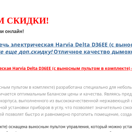
М СКИДКИ!
ли онлайн!
Печь электрическая Harvia Delta D36EE (с вы
е еще доп.скидку!
Отличное качество дымох
ская Harvia Delta D36EE (с выносным пультом в комплекте) 
осным пультом в комплекте)
разработана специально для неболь
 отличается оптимальным балансом цены и качества. Являясь пр
й корпуса, выполненного из высококачественной нержавеющей 
ой установки приборов в углу, что позволяет значительно сэк
мней позволят быстро и равномерно протопить помещение, созд
лекте) оснащена выносным пультом управления, который можно уста