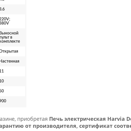
3.6
220V;
380V
Выносной
пульт в
комплекте
Открытая
Настенная
11
10
50
900
газине, приобретая
Печь электрическая Harvia D
рантию от производителя, сертификат соотве