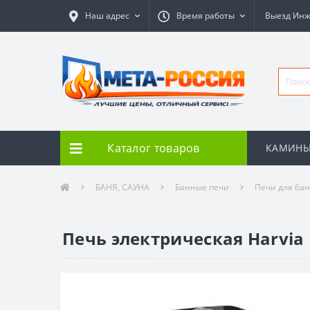
Наш адрес
Время работы
Выезд Ин
Каталог товаров
КАМИН
БАНЯ, САУНА
Банные печи
Печи для ба
Печь электрическая Harvia 