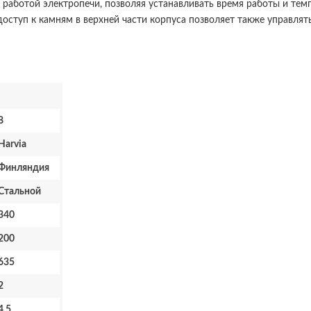
аботой электропечи, позволяя устанавливать время работы и темп
ступ к камням в верхней части корпуса позволяет также управлят
8
Harvia
Финляндия
Стальной
340
200
635
2
4.5