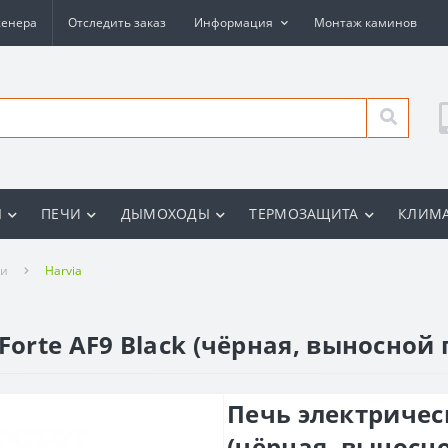
женера
Отследить заказ
Информация
Монтаж каминов
Ы
ПЕЧИ
ДЫМОХОДЫ
ТЕРМОЗАЩИТА
КЛИМА
ни
Harvia
Forte AF9 Black (чёрная, выносной
Печь электрическ
(чёрная, выносн