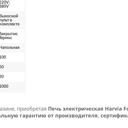
220V;
380V
Выносной
пульт в
комплекте
Закрытая;
Термос
Напольная
100
50
20
1000
газине, приобретая
Печь электрическая Harvia Fo
льную гарантию от производителя, сертифика