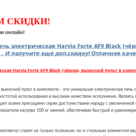
М СКИДКИ!
ли онлайн!
ечь электрическая Harvia Forte AF9 Black (чё
 .
И получите еще доп.скидку!
Отличное каче
ская Harvia Forte AF9 Black (чёрная, выносной пульт в комп
я, выносной пульт в комплекте) - это уникальная электрическая печ
ростотой использования и высоким качеством исполнения. Являяс
дает всеми присущими серии достоинствами наряду с увеличенной м
оказатели нагрева 100 кг камней, обеспечивая быстрый и равноме
в комплекте) станет не только полезным, но и стильным элементом в