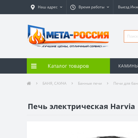
Наш адрес
Время работы
Выезд Ин
Каталог товаров
КАМИН
БАНЯ, САУНА
Банные печи
Печи для ба
Печь электрическая Harvia 