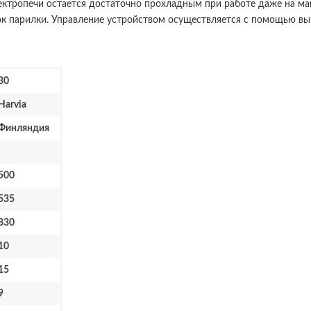
электропечи остается достаточно прохладным при работе даже на 
к парилки. Управление устройством осуществляется с помощью вын
30
Harvia
Финляндия
500
535
830
10
15
9