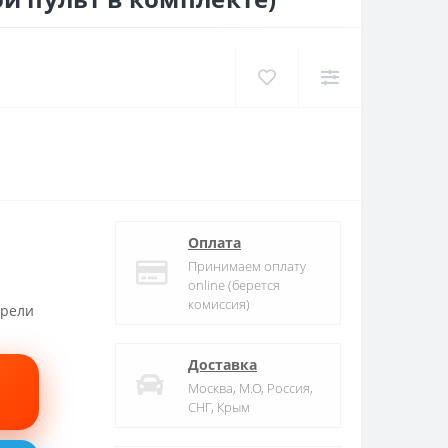
Оплата
Принимаем оплату
online (берется
комиссия)
трели
Доставка
Москва, М.О, Россия,
СНГ, Крым