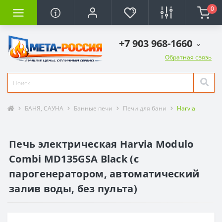
0
+7 903 968-1660
Обратная связь
БАНЯ, САУНА
Банные печи
Печи для бани
Harvia
Печь электрическая Harvia Modulo
Combi MD135GSA Black (с
парогенератором, автоматический
залив воды, без пульта)