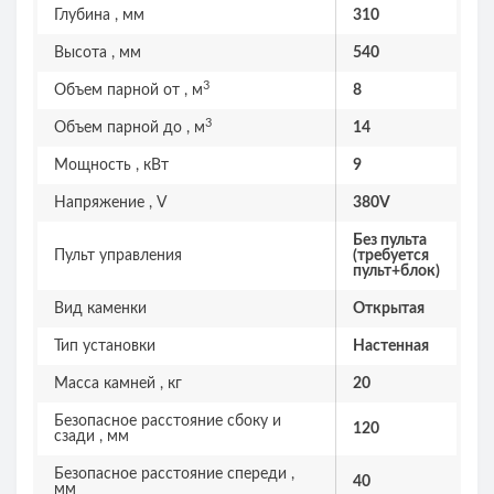
Глубина , мм
310
Высота , мм
540
3
Объем парной от , м
8
3
Объем парной до , м
14
Мощность , кВт
9
Напряжение , V
380V
Без пульта
Пульт управления
(требуется
пульт+блок)
Вид каменки
Открытая
Тип установки
Настенная
Масса камней , кг
20
Безопасное расстояние сбоку и
120
сзади , мм
Безопасное расстояние спереди ,
40
мм