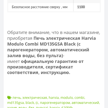
Безопасное расстояние сверху , мм
1100
Обратите внимание, что в нашем магазине,
приобретая
Печь электрическая Harvia
Modulo Combi MD135GSA Black (с
парогенератором, автоматический
залив воды, без пульта)
-
имеет
официальную гарантию от
производителя, сертификат
соответствия, инструкцию.
печь
,
электрическая
,
harvia
,
modulo
,
combi
,
md135gsa
,
black
,
(с
,
парогенератором
,
автоматический
,
залив
,
воды
,
без
,
пульта)
,
harvia
,
620fdb