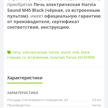
приобретая
Печь электрическая Harvia
Sound M45 Black (чёрная, со встроенным
пультом)
- имеет
официальную гарантию
от производителя, сертификат
соответствия, инструкцию.
печь
,
электрическая
,
harvia
,
sound
,
m45
,
black
,
(чёрная
,
со
,
встроенным
,
пультом)
,
harvia
,
662559fdb
Характеристики
ХАРАКТЕРИСТИКИ
Площадь отапливаемого помещения, м3
3-6 м3
Производитель
Harvia