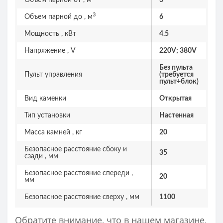
Объем парной от , м
3
3
Объем парной до , м
6
Мощность , кВт
4.5
Напряжение , V
220V; 380V
Без пульта
Пульт управления
(требуется
пульт+блок)
Вид каменки
Открытая
Тип установки
Настенная
Масса камней , кг
20
Безопасное расстояние сбоку и
35
сзади , мм
Безопасное расстояние спереди ,
20
мм
Безопасное расстояние сверху , мм
1100
Обратите внимание, что в нашем магазине,