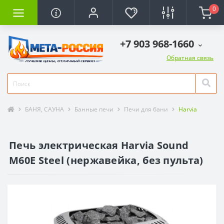
0
+7 903 968-1660
Обратная связь
БАНЯ, САУНА
Банные печи
Печи для бани
Harvia
Печь электрическая Harvia Sound
M60E Steel (нержавейка, без пульта)