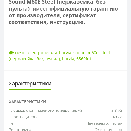
Sound M60E Steel (нержавейка, без
пульта)
- имеет
официальную гарантию
от производителя, сертификат
соответствия, инструкцию.
печь
,
электрическая
,
harvia
,
sound
,
m60e
,
steel
,
(нержавейка
,
без
,
пульта)
,
harvia
,
6569fdb
Характеристики
ХАРАКТЕРИСТИКИ
Площадь отапливаемого помещения, м3
5-8 м3
Производитель
Harvia
Тип
Печь электрическая
Вид топлива
Электричество