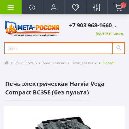
0
+7 903 968-1660
Обратная связь
БАНЯ, САУНА
Банные печи
Печи для бани
Harvia
Печь электрическая Harvia Vega
Compact ВС35Е (без пульта)