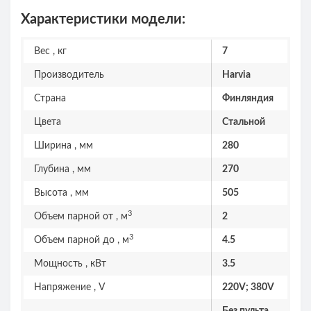
Характеристики модели:
Вес , кг
7
Производитель
Harvia
Страна
Финляндия
Цвета
Стальной
Ширина , мм
280
Глубина , мм
270
Высота , мм
505
3
Объем парной от , м
2
3
Объем парной до , м
4.5
Мощность , кВт
3.5
Напряжение , V
220V; 380V