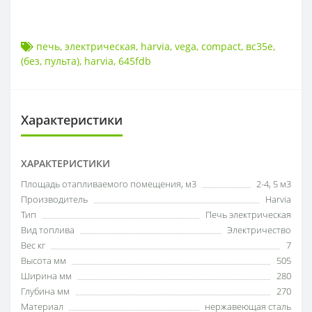
печь
,
электрическая
,
harvia
,
vega
,
compact
,
вс35е
,
(без
,
пульта)
,
harvia
,
645fdb
Характеристики
ХАРАКТЕРИСТИКИ
Площадь отапливаемого помещения, м3
2-4
,
5 м3
Производитель
Harvia
Тип
Печь электрическая
Вид топлива
Электричество
Вес кг
7
Высота мм
505
Ширина мм
280
Глубина мм
270
Материал
нержавеющая сталь