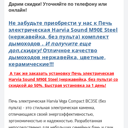
Дарим скидки! Уточняйте по телефону или
онлайн!
Не забудьте приобрести у нас к Печь
электрическая Harvia Sound M90E Steel
(нержавейка, без пульта) комплект
дымоходов .
И получите еще
доп.скидку!
Отличное качество
дымоходов нержавейка, цветные,
керамические!!!
А так же заказать установку Печь электрическая
Harvia Sound M90E Steel (нержавейка, без пульта) со
скидкой до 50%. Быстрая установка за 1 день!
Печь электрическая Harvia Vega Compact ВС35Е (без
пульта) - это стильная электрическая каменка,
отличающаяся своей энергоэффективностью,
эргономичностью и надежностью. Разработанная
непосредственно для небольших семейных бань и саун,