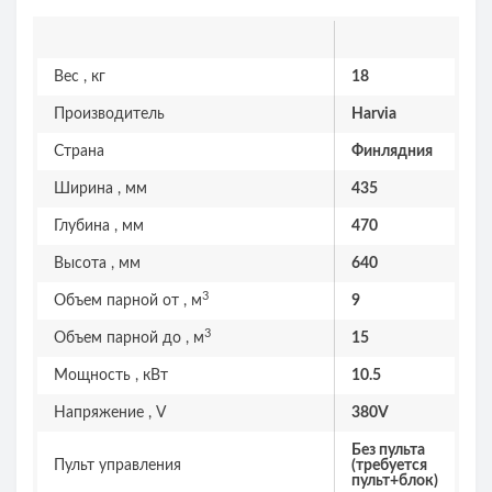
Вес , кг
18
Производитель
Harvia
Страна
Финлядния
Ширина , мм
435
Глубина , мм
470
Высота , мм
640
3
Объем парной от , м
9
3
Объем парной до , м
15
Мощность , кВт
10.5
Напряжение , V
380V
Без пульта
Пульт управления
(требуется
пульт+блок)