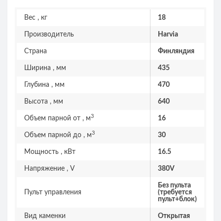
Вес , кг
18
Производитель
Harvia
Страна
Финляндия
Ширина , мм
435
Глубина , мм
470
Высота , мм
640
3
Объем парной от , м
16
3
Объем парной до , м
30
Мощность , кВт
16.5
Напряжение , V
380V
Без пульта
Пульт управления
(требуется
пульт+блок)
Вид каменки
Открытая