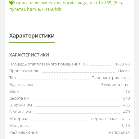
печь
,
электрическая
,
harvia
,
vega
,
pro
,
bc165
,
(без
,
пульта)
,
harvia
,
64150fdb
Характеристики
ХАРАКТЕРИСТИКИ
Площадь отапливаемого помещения, м3
16-30 м3
Производитель
Harvia
Тип
Печь электрическая
Вид топлива
Электричество
Вес кг
18
Высота мм
640
Ширина мм
435
Глубина мм
470
Материал
нержавеющая сталь
Мощность
5
,
16
Расположение
напольная