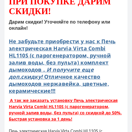
ПРИ ПОКУПКЕ
ДАРИМ
СКИДКИ!
Дарим скидки! Уточняйте по телефону или
онлайн!
Не забудьте приобрести у нас к Печь
электрическая Harvia Virta Combi
HL110S (с парогенератором, ручной
залив воды, без пульта) комплект
дымоходов .
И получите еще
доп.скидку!
Отличное качество
дымоходов нержавейка, цветные,
керамические!!!
А так же заказать установку Печь электрическая
Harvia Virta Combi HL110S (с парогенератором,
ручной залив воды, без пульта) со скидкой до 50%.
Быстрая установка за 1 день!
Печь электрическая Harvia Virta Combi HL110S (с