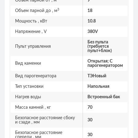
Объем парной от , м
9
3
Объем парной до , м
18
Мощность , кВт
10.8
Напряжение , V
380V
Без пульта
Пульт управления
(требуется
пульт+блок)
Открытая; С
Вид каменки
парогенератором
Вид парогенератора
ТЭНовый
Тип установки
Напольная
Нагрев воды
Встроенный бак
Масса камней , кг
70
Безопасное расстояние сбоку
30
и сзади , мм
Безопасное расстояние
30
спереди , мм