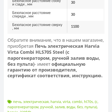
Безопасное расстояние сбоку
30
и сзади , мм
Безопасное расстояние
30
спереди , мм
Безопасное расстояние сверху
1100
, мм
Обратите внимание, что в нашем магазине,
приобретая
Печь электрическая Harvia
Virta Combi HLS70S Steel (с
парогенератором, ручной залив воды,
без пульта)
- имеет
официальную
гарантию от производителя,
сертификат соответствия, инструкцию.
печь
,
электрическая
,
harvia
,
virta
,
combi
,
hl70s
,
(с
,
парогенератором
,
ручной
,
залив
,
воды
,
без
,
пульта)
,