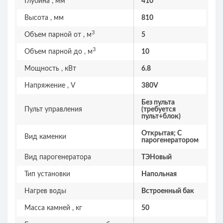
Глубина , мм
410
Высота , мм
810
3
Объем парной от , м
5
3
Объем парной до , м
10
Мощность , кВт
6.8
Напряжение , V
380V
Без пульта
Пульт управления
(требуется
пульт+блок)
Открытая; С
Вид каменки
парогенератором
Вид парогенератора
ТЭНовый
Тип установки
Напольная
Нагрев воды
Встроенный бак
Масса камней , кг
50