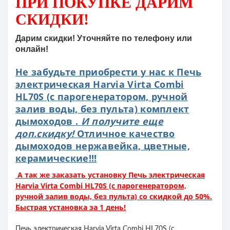
ПРИ ПОКУПКЕ
ДАРИМ
СКИДКИ!
Дарим скидки! Уточняйте по телефону или
онлайн!
Не забудьте приобрести у нас к Печь
электрическая Harvia Virta Combi
HL70S (с парогенератором, ручной
залив воды, без пульта) комплект
дымоходов .
И получите еще
доп.скидку!
Отличное качество
дымоходов нержавейка, цветные,
керамические!!!
А так же заказать установку Печь электрическая
Harvia Virta Combi HL70S (с парогенератором,
ручной залив воды, без пульта) со скидкой до 50%.
Быстрая установка за 1 день!
Печь электрическая Harvia Virta Combi HL70S (с