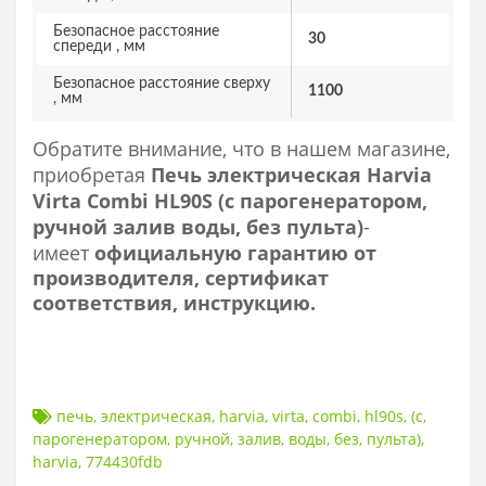
Безопасное расстояние
30
спереди , мм
Безопасное расстояние сверху
1100
, мм
Обратите внимание, что в нашем магазине,
приобретая
Печь электрическая Harvia
Virta Combi HL90S (с парогенератором,
ручной залив воды, без пульта)
-
имеет
официальную гарантию от
производителя, сертификат
соответствия, инструкцию.
печь
,
электрическая
,
harvia
,
virta
,
combi
,
hl90s
,
(с
,
парогенератором
,
ручной
,
залив
,
воды
,
без
,
пульта)
,
harvia
,
774430fdb