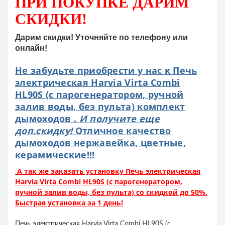
ПРИ ПОКУПКЕ
ДАРИМ
СКИДКИ!
Дарим скидки! Уточняйте по телефону или
онлайн!
Не забудьте приобрести у нас к Печь
электрическая Harvia Virta Combi
HL90S (с парогенератором, ручной
залив воды, без пульта) комплект
дымоходов .
И получите еще
доп.скидку!
Отличное качество
дымоходов нержавейка, цветные,
керамические!!!
А так же заказать установку Печь электрическая
Harvia Virta Combi HL90S (с парогенератором,
ручной залив воды, без пульта) со скидкой до 50%.
Быстрая установка за 1 день!
Печь электрическая Harvia Virta Combi HL90S (с