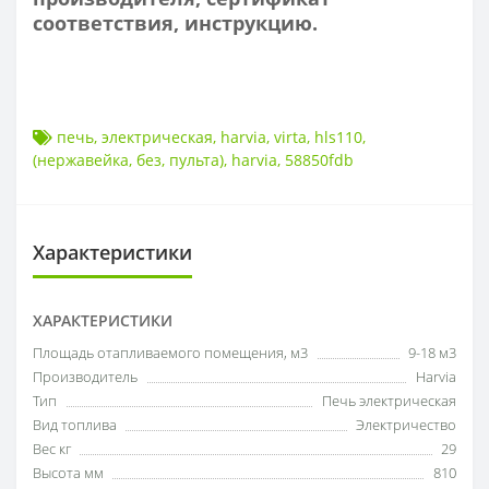
соответствия, инструкцию.
печь
,
электрическая
,
harvia
,
virta
,
hls110
,
(нержавейка
,
без
,
пульта)
,
harvia
,
58850fdb
Характеристики
ХАРАКТЕРИСТИКИ
Площадь отапливаемого помещения, м3
9-18 м3
Производитель
Harvia
Тип
Печь электрическая
Вид топлива
Электричество
Вес кг
29
Высота мм
810