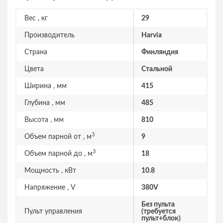
Вес , кг
29
Производитель
Harvia
Страна
Финляндия
Цвета
Стальной
Ширина , мм
415
Глубина , мм
485
Высота , мм
810
3
Объем парной от , м
9
3
Объем парной до , м
18
Мощность , кВт
10.8
Напряжение , V
380V
Без пульта
Пульт управления
(требуется
пульт+блок)