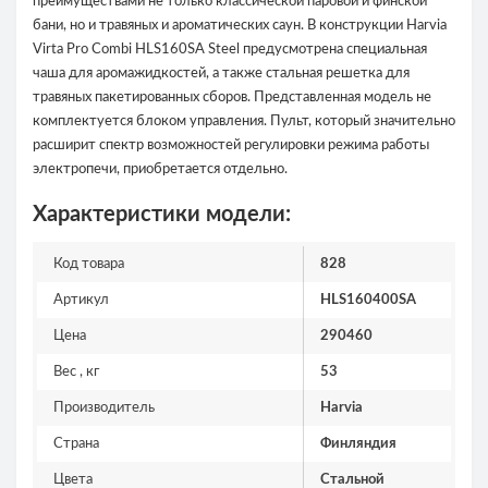
преимуществами не только классической паровой и финской
бани, но и травяных и ароматических саун. В конструкции Harvia
Virta Pro Combi HLS160SA Steel предусмотрена специальная
чаша для аромажидкостей, а также стальная решетка для
травяных пакетированных сборов. Представленная модель не
комплектуется блоком управления. Пульт, который значительно
расширит спектр возможностей регулировки режима работы
электропечи, приобретается отдельно.
Характеристики модели:
Код товара
828
Артикул
HLS160400SA
Цена
290460
Вес , кг
53
Производитель
Harvia
Страна
Финляндия
Цвета
Стальной