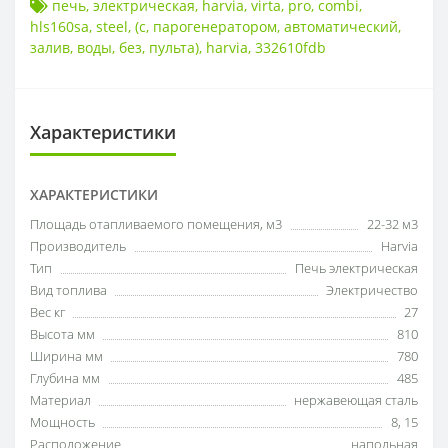
печь
,
электрическая
,
harvia
,
virta
,
pro
,
combi
,
hls160sa
,
steel
,
(с
,
парогенератором
,
автоматический
,
залив
,
воды
,
без
,
пульта)
,
harvia
,
332610fdb
Характеристики
ХАРАКТЕРИСТИКИ
Площадь отапливаемого помещения, м3
22-32 м3
Производитель
Harvia
Тип
Печь электрическая
Вид топлива
Электричество
Вес кг
27
Высота мм
810
Ширина мм
780
Глубина мм
485
Материал
нержавеющая сталь
Мощность
8
,
15
Расположение
напольная