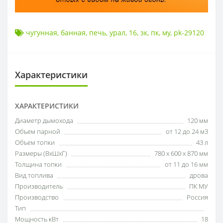
чугунная
,
банная
,
печь
,
урал
,
16
,
зк
,
пк
,
му
,
pk-29120
Характеристики
ХАРАКТЕРИСТИКИ
Диаметр дымохода
120 мм
Объем парной
от 12 до 24 м3
Объем топки
43 л
Размеры (ВxШxГ)
780 х 600 х 870 мм
Толщина топки
от 11 до 16 мм
Вид топлива
дрова
Производитель
ПК МУ
Производство
Россия
Тип
Мощность кВт
18