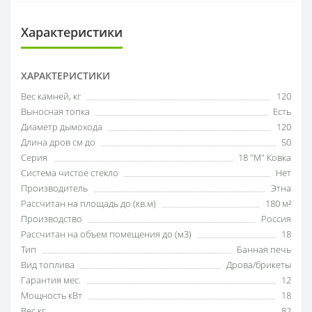
Характеристики
ХАРАКТЕРИСТИКИ
Вес камней, кг
120
Выносная топка
Есть
Диаметр дымохода
120
Длина дров см до
50
Серия
18 "М" Ковка
Система чистое стекло
Нет
Производитель
Этна
Рассчитан на площадь до (кв.м)
180 м²
Производство
Россия
Рассчитан на объем помещения до (м3)
18
Тип
Банная печь
Вид топлива
Дрова/брикеты
Гарантия мес.
12
Мощность кВт
18
Вес кг
82