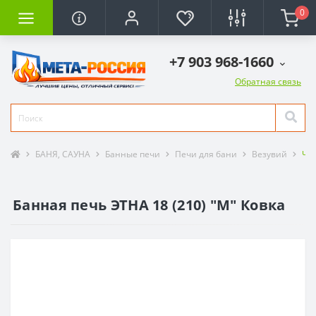
0
+7 903 968-1660
Обратная связь
БАНЯ, САУНА
Банные печи
Печи для бани
Везувий
Чу
Банная печь ЭТНА 18 (210) "М" Ковка