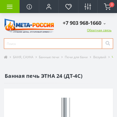
0
+7 903 968-1660
Обратная связь
БАНЯ, САУНА
Банные печи
Печи для бани
Везувий
Чу
Банная печь ЭТНА 24 (ДТ-4С)