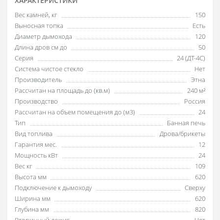
ХАРАКТЕРИСТИКИ
Вес камней, кг
150
Выносная топка
Есть
Диаметр дымохода
120
Длина дров см до
50
Серия
24 (ДТ-4С)
Система чистое стекло
Нет
Производитель
Этна
Рассчитан на площадь до (кв.м)
240 м²
Производство
Россия
Рассчитан на объем помещения до (м3)
24
Тип
Банная печь
Вид топлива
Дрова/брикеты
Гарантия мес.
12
Мощность кВт
24
Вес кг
109
Высота мм
620
Подключение к дымоходу
Сверху
Ширина мм
620
Глубина мм
820