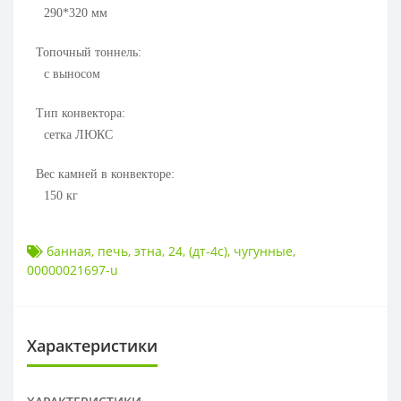
290*320
мм
Топочный тоннель:
с выносом
Тип конвектора:
сетка ЛЮКС
Вес камней в конвекторе:
150
кг
банная
,
печь
,
этна
,
24
,
(дт-4с)
,
чугунные
,
00000021697-u
Характеристики