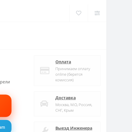
Оплата
Принимаем оплату
online (берется
комиссия)
трели
Доставка
Москва, М.О, Россия,
СНГ, Крым
ram
Выезд Инженера