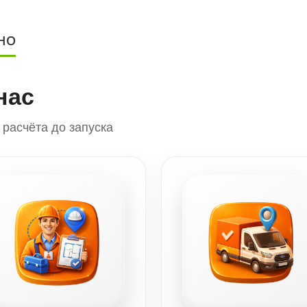
НО
нас
расчёта до запуска