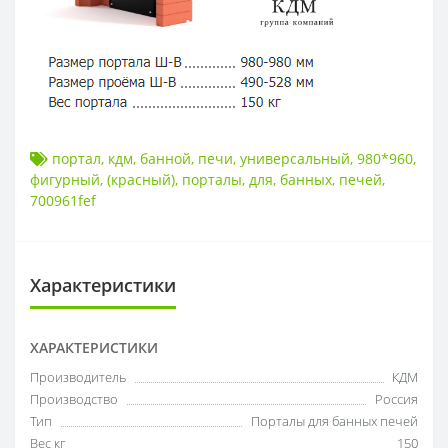
портал
,
кдм
,
банной
,
печи
,
универсальный
,
980*960
,
фигурный
,
(красный)
,
порталы
,
для
,
банных
,
печей
,
700961fef
Характеристики
ХАРАКТЕРИСТИКИ
Производитель
КДМ
Производство
Россия
Тип
Порталы для банных печей
Вес кг
150