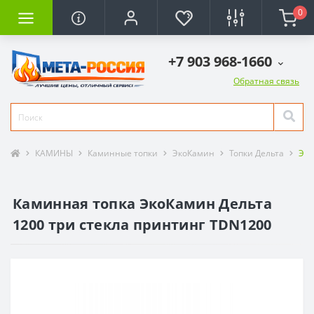
0
+7 903 968-1660
Обратная связь
КАМИНЫ
Каминные топки
ЭкоКамин
Топки Дельта
Эко
Каминная топка ЭкоКамин Дельта
1200 три стекла принтинг TDN1200