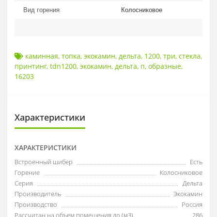
Вид горения
Колосниковое
каминная
,
топка
,
экокамин
,
дельта
,
1200
,
три
,
стекла
,
принтинг
,
tdn1200
,
экокамин
,
дельта
,
п
,
образные
,
16203
Характеристики
ХАРАКТЕРИСТИКИ
Встроенный шибер
Есть
Горение
Колосниковое
Серия
Дельта
Производитель
Экокамин
Производство
Россия
Рассчитан на объем помещения до (м3)
286