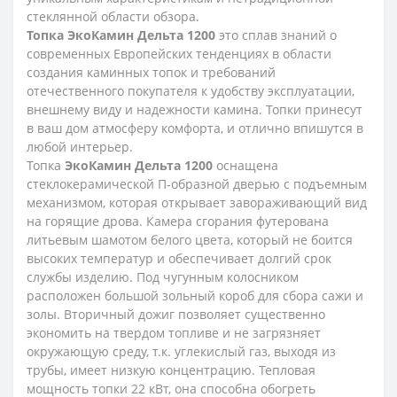
стеклянной области обзора.
Топка ЭкоКамин Дельта 1200
это сплав знаний о
современных Европейских тенденциях в области
создания каминных топок и требований
отечественного покупателя к удобству эксплуатации,
внешнему виду и надежности камина. Топки принесут
в ваш дом атмосферу комфорта, и отлично впишутся в
любой интерьер.
Топка
ЭкоКамин Дельта 1200
оснащена
стеклокерамической П-образной дверью с подъемным
механизмом, которая открывает завораживающий вид
на горящие дрова. Камера сгорания футерована
литьевым шамотом белого цвета, который не боится
высоких температур и обеспечивает долгий срок
службы изделию. Под чугунным колосником
расположен большой зольный короб для сбора сажи и
золы. Вторичный дожиг позволяет существенно
экономить на твердом топливе и не загрязняет
окружающую среду, т.к. углекислый газ, выходя из
трубы, имеет низкую концентрацию. Тепловая
мощность топки 22 кВт, она способна обогреть