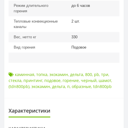
Режим длительного
до 6 часов
горения
Тепловые конвекционные
2 шт.
каналы
Вес, нетто кг
330
Вид горения
Подовое
каминная
,
топка
,
экокамин
,
дельта
,
800
,
pb
,
три
,
стекла
,
принтинг
,
подовое
,
горение
,
черный
,
шамот
,
(tdn800pb)
,
экокамин
,
дельта
,
п
,
образные
,
tdn800pb
Характеристики