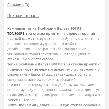
Отзывов (0)
Похожие товары
Каминная топка ЭкоКамин Дельта 800 PB
TDN800PB
три стекла принтинг подовое горение
черный шамот
создаст непревзойденную атмосферу
и станет настоящим украшением любого
дизайнерского пространства благодаря своим
уникальным характеристикам и нетрадиционной
стеклянной области обзора.
Топка ЭкоКамин Дельта 800 PB три стекла принтинг
подовое горение черный шамот
это сплав знаний о
современных Европейских тенденциях в области
создания каминных топок и требований
отечественного покупателя к удобству эксплуатации,
внешнему виду и надежности камина. Топки принесут
в ваш дом атмосферу комфорта, и отлично впишутся в
любой интерьер.
Топка
ЭкоКамин Дельта 800 PB три стекла
оснащена