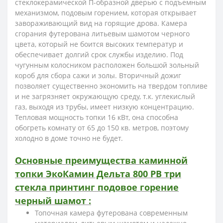
стеклокерамической П-образной дверью с подъемным
механизмом, подовым горением, которая открывает
завораживающий вид на горящие дрова. Камера
сгорания футерована литьевым шамотом черного
цвета, который не боится высоких температур и
обеспечивает долгий срок службы изделию. Под
чугунным колосником расположен большой зольный
короб для сбора сажи и золы. Вторичный дожиг
позволяет существенно экономить на твердом топливе
и не загрязняет окружающую среду, т.к. углекислый
газ, выходя из трубы, имеет низкую концентрацию.
Тепловая мощность топки 16 кВт, она способна
обогреть комнату от 65 до 150 кв. метров, поэтому
холодно в доме точно не будет.
Основные преимущества каминной
топки ЭкоКамин Дельта 800 PB три
стекла принтинг подовое горение
черный шамот :
Топочная камера футерована современным