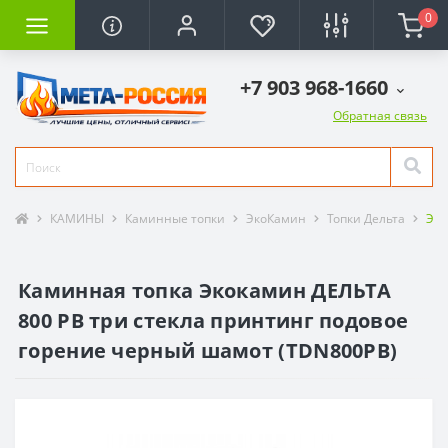
0
+7 903 968-1660
Обратная связь
КАМИНЫ
Каминные топки
ЭкоКамин
Топки Дельта
Эко
Каминная топка Экокамин ДЕЛЬТА
800 PB три стекла принтинг подовое
горение черный шамот (TDN800PB)