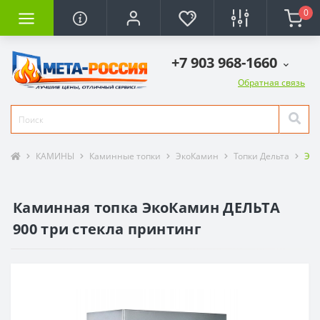
0
+7 903 968-1660
Обратная связь
КАМИНЫ
Каминные топки
ЭкоКамин
Топки Дельта
Эко
Каминная топка ЭкоКамин ДЕЛЬТА
900 три стекла принтинг