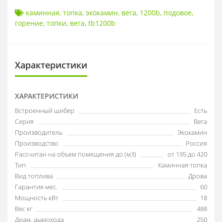
каминная
,
топка
,
экокамин
,
вега
,
1200b
,
подовое
,
горение
,
топки
,
вега
,
tb1200b
Характеристики
ХАРАКТЕРИСТИКИ
Встроенный шибер
Есть
Серия
Вега
Производитель
Экокамин
Производство
Россия
Рассчитан на объем помещения до (м3)
от 195 до 420
Тип
Каминная топка
Вид топлива
Дрова
Гарантия мес.
60
Мощность кВт
18
Вес кг
488
Диам. дымохода
250