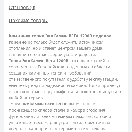
Отзывов (0)
Похожие товары
Каминная топка ЭкоКамин ВЕГА 1200B подовое
горение
не только будет служить источником
отопления, но и станет центром вашего дома,
наполнив его атмосферой уюта и радости.
Топка ЭкоКамин Вега 1200B
это сплав знаний о
современных Европейских тенденциях в области
создания каминных топок и требований
отечественного покупателя к удобству эксплуатации,
внешнему виду и надежности камина. Топки принесут
в ваш дом атмосферу комфорта, и отлично впишутся в
любой интерьер.
Топка
ЭкоКамин Вега 1200B
выполнена из
прочнейшего сплава стали, а камера сгорания
футерована литьевым темным шамотом, который
удерживает весь жар внутри топки. Герметичная
дверца с жаропрочным керамическим стеклом