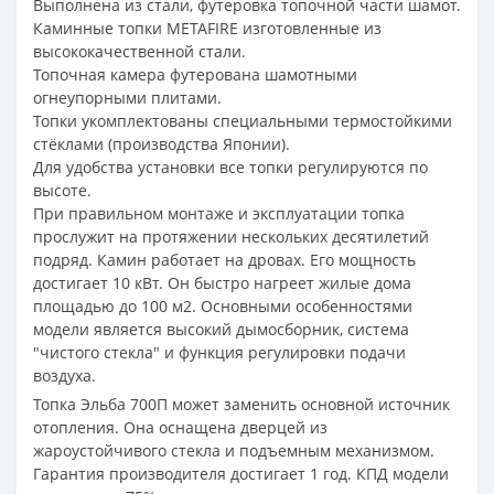
Выполнена из стали, футеровка топочной части шамот.
Каминные топки METAFIRE изготовленные из
высококачественной стали.
Топочная камера футерована шамотными
огнеупорными плитами.
Топки укомплектованы специальными термостойкими
стёклами (производства Японии).
Для удобства установки все топки регулируются по
высоте.
При правильном монтаже и эксплуатации топка
прослужит на протяжении нескольких десятилетий
подряд. Камин работает на дровах. Его мощность
достигает 10 кВт. Он быстро нагреет жилые дома
площадью до 100 м2. Основными особенностями
модели является высокий дымосборник, система
"чистого стекла" и функция регулировки подачи
воздуха.
Топка Эльба 700П может заменить основной источник
отопления. Она оснащена дверцей из
жароустойчивого стекла и подъемным механизмом.
Гарантия производителя достигает 1 год. КПД модели