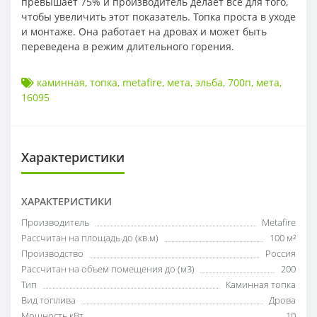
превышает 75% и производитель делает все для того,
чтобы увеличить этот показатель. Топка проста в уходе
и монтаже. Она работает на дровах и может быть
переведена в режим длительного горения.
каминная
,
топка
,
metafire
,
мета
,
эльба
,
700п
,
мета
,
16095
Характеристики
ХАРАКТЕРИСТИКИ
Производитель
Metafire
Рассчитан на площадь до (кв.м)
100 м²
Производство
Россия
Рассчитан на объем помещения до (м3)
200
Тип
Каминная топка
Вид топлива
Дрова
Мощность кВт
10