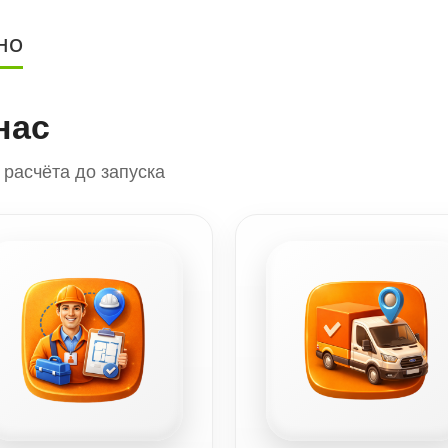
НО
нас
расчёта до запуска