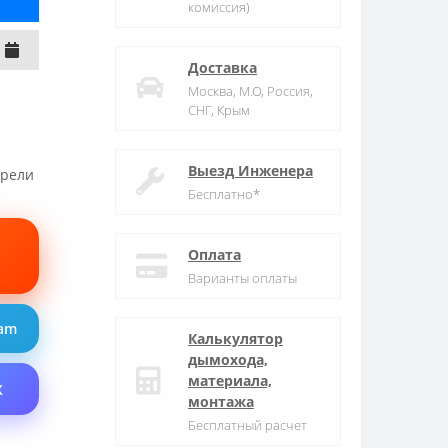
комиссия)
Доставка
Москва, М.О, Россия,
СНГ, Крым
Выезд Инженера
трели
Бесплатно*
Оплата
Варианты оплаты
ram
Калькулятор
дымохода,
материала,
X
монтажа
Бесплатный расчет