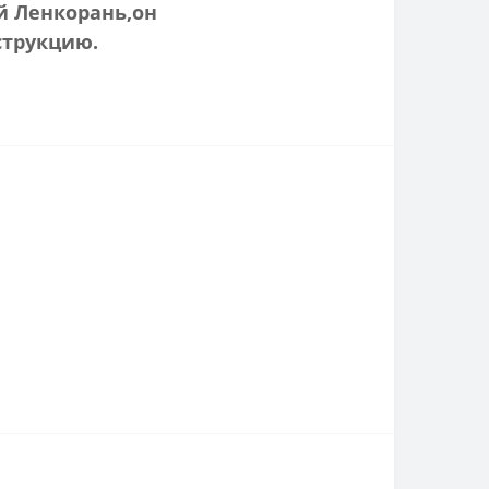
ой Ленкорань
,он
струкцию.